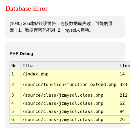
Database Error
(1040) 365建站错误警告：连接数据库失败，可能的原
因：1、数据库密码不对; 2、mysql未启动。
PHP Debug
No.
File
Line
1
/index.php
14
2
/source/function/function_extend.php
324
3
/source/class/jzmysql.class.php
211
4
/source/class/jzmysql.class.php
62
5
/source/class/jzmysql.class.php
94
6
/source/class/jzmysql.class.php
76