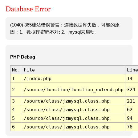
Database Error
(1040) 365建站错误警告：连接数据库失败，可能的原
因：1、数据库密码不对; 2、mysql未启动。
PHP Debug
No.
File
Line
1
/index.php
14
2
/source/function/function_extend.php
324
3
/source/class/jzmysql.class.php
211
4
/source/class/jzmysql.class.php
62
5
/source/class/jzmysql.class.php
94
6
/source/class/jzmysql.class.php
76