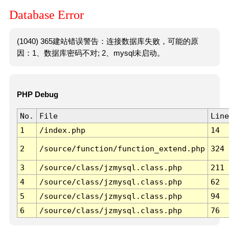
Database Error
(1040) 365建站错误警告：连接数据库失败，可能的原
因：1、数据库密码不对; 2、mysql未启动。
PHP Debug
No.
File
Line
1
/index.php
14
2
/source/function/function_extend.php
324
3
/source/class/jzmysql.class.php
211
4
/source/class/jzmysql.class.php
62
5
/source/class/jzmysql.class.php
94
6
/source/class/jzmysql.class.php
76