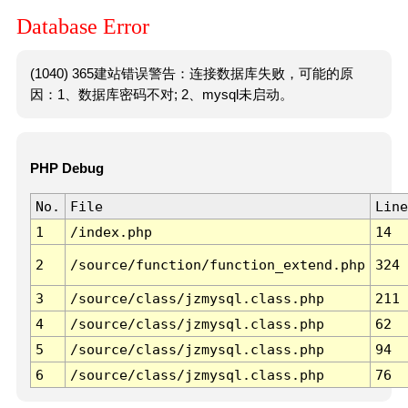
Database Error
(1040) 365建站错误警告：连接数据库失败，可能的原
因：1、数据库密码不对; 2、mysql未启动。
PHP Debug
No.
File
Line
1
/index.php
14
2
/source/function/function_extend.php
324
3
/source/class/jzmysql.class.php
211
4
/source/class/jzmysql.class.php
62
5
/source/class/jzmysql.class.php
94
6
/source/class/jzmysql.class.php
76