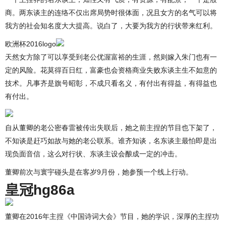
商。两东谈主的连络不仅出席局势时很体面，况且女方的名气可以将
我方的社会知名度大大提高。说白了，大要为我方的行状带来红利。
欧洲杯2016logo
天然女方除了可以享受到老公优渥富裕的生涯，然则嫁入朱门也有一
定的风险。花莫得百日红，富豪也会资格商业失败东谈主生不如意的
技术。凡事齐是旗号昭彰，不成只看名义，有付出有得益，有得益也
有付出。
自从董卿的老公密春雷被传出失联后，她之前主捏的节目也下架了，
不知谈是赶巧如故与她的老公联系。谁齐知谈，名东谈主最怕即是出
现负面音信，这么对行状、东谈主设会酿成一定的冲击。
董卿前次与寰宇碰头是在客岁9月份，她参预一个线上行动。
皇冠hg86a
董卿在2016年主捏《中国诗词大会》节目，她的学识，深厚的主捏功