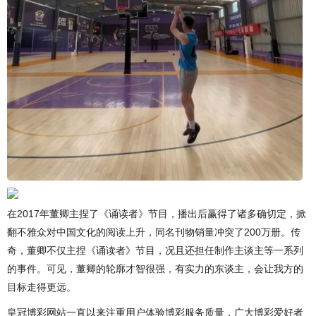
在2017年董卿主捏了《诵读者》节目，播出后赢得了诸多确切定，掀
翻不雅众对中国文化的阅读上升，同名刊物销量冲突了200万册。传
奇，董卿不仅主捏《诵读者》节目，况且还担任制作主谈主等一系列
的事件。可见，董卿的轮廓才智很强，有实力的东谈主，会让我方的
目标走得更远。
皇冠博彩网站一直以来注重用户体验博彩服务质量，广大博彩爱好者