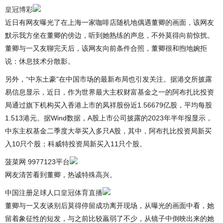
皇冠博彩
近日有网友曝光了在上海一家咖啡店随机地偶遇董卿的画面，该网友
默示我方坐在董卿的傍边，听到她熟练的声息，不外莫得向前惊扰。
董卿与一又友聊完天后，该网友向前条件合照，董卿很和煦地婉拒
说：休息技术分散影。
另外，“中东土豪”在中国市场的最新布局也引发关注。据港交所披露
易信息显示，近日，作为世界最大主权财富基金之一的阿布扎比投资
局通过旗下机构买入香港上市的凤祥股份近1.56679亿股，平均每股
1.513港元。据Wind数据，A股上市公司披露的2023年半年报显示，
中东主权基金二季度大举买入多只A股，其中，阿布扎比投资局新买
入10只个股；科威特投资局新买入11只个股。
菠菜网 9977123平台
网友清苦看到董卿，热诚特殊高兴。
中国注册足球人口
皇冠体育直播
董卿与一又友谈别后莫得停留成功离开现场，从曝光的画面中看，她
留着象征性的短发，与之前比较羸弱了不少，从镜子中倒映出来的她