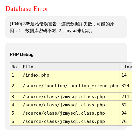
Database Error
(1040) 365建站错误警告：连接数据库失败，可能的原
因：1、数据库密码不对; 2、mysql未启动。
PHP Debug
No.
File
Line
1
/index.php
14
2
/source/function/function_extend.php
324
3
/source/class/jzmysql.class.php
211
4
/source/class/jzmysql.class.php
62
5
/source/class/jzmysql.class.php
94
6
/source/class/jzmysql.class.php
76