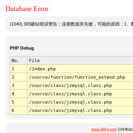
Database Error
(1040) 365建站错误警告：连接数据库失败，可能的原因：1、数
PHP Debug
No.
File
1
/index.php
2
/source/function/function_extend.php
3
/source/class/jzmysql.class.php
4
/source/class/jzmysql.class.php
5
/source/class/jzmysql.class.php
6
/source/class/jzmysql.class.php
www.365jz.com
已经将此