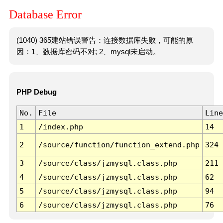
Database Error
(1040) 365建站错误警告：连接数据库失败，可能的原
因：1、数据库密码不对; 2、mysql未启动。
PHP Debug
No.
File
Line
1
/index.php
14
2
/source/function/function_extend.php
324
3
/source/class/jzmysql.class.php
211
4
/source/class/jzmysql.class.php
62
5
/source/class/jzmysql.class.php
94
6
/source/class/jzmysql.class.php
76